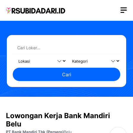
Langsung
M
ke
isi
Cari
Lowongan Kerja Bank Mandiri
Belu
PT Bank Mandiri Tbk (Persero)
Belu