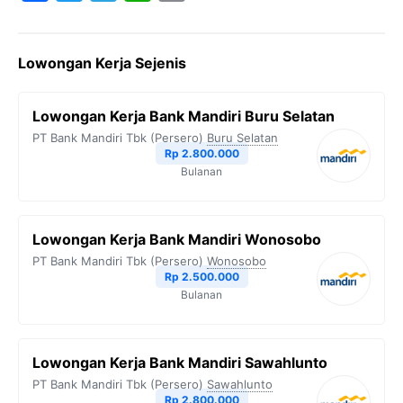
a
w
e
h
o
c
i
l
a
p
Lowongan Kerja Sejenis
e
t
e
t
y
b
t
g
s
L
Lowongan Kerja Bank Mandiri Buru Selatan
o
e
r
A
i
PT Bank Mandiri Tbk (Persero)
Buru Selatan
o
r
a
p
n
Rp 2.800.000
Bulanan
k
m
p
k
Lowongan Kerja Bank Mandiri Wonosobo
PT Bank Mandiri Tbk (Persero)
Wonosobo
Rp 2.500.000
Bulanan
Lowongan Kerja Bank Mandiri Sawahlunto
PT Bank Mandiri Tbk (Persero)
Sawahlunto
Rp 2.800.000