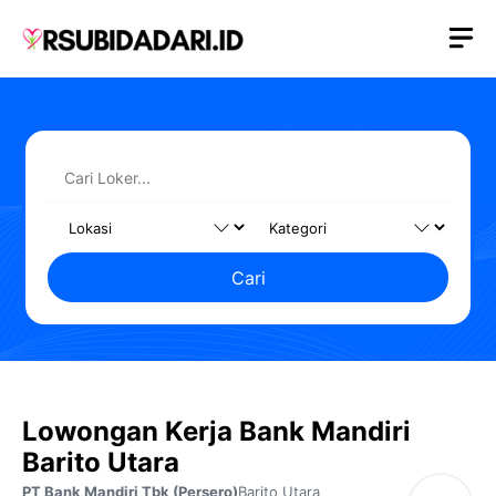
Langsung
M
ke
isi
Cari
Lowongan Kerja Bank Mandiri
Barito Utara
PT Bank Mandiri Tbk (Persero)
Barito Utara