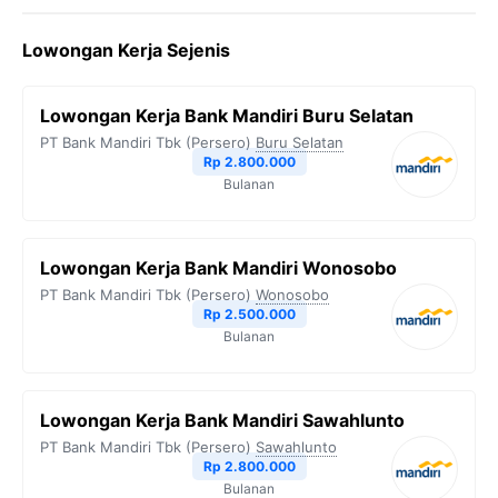
c
i
l
a
p
Lowongan Kerja Sejenis
e
t
e
t
y
b
t
g
s
L
Lowongan Kerja Bank Mandiri Buru Selatan
o
e
r
A
i
PT Bank Mandiri Tbk (Persero)
Buru Selatan
o
r
a
p
n
Rp 2.800.000
Bulanan
k
m
p
k
Lowongan Kerja Bank Mandiri Wonosobo
PT Bank Mandiri Tbk (Persero)
Wonosobo
Rp 2.500.000
Bulanan
Lowongan Kerja Bank Mandiri Sawahlunto
PT Bank Mandiri Tbk (Persero)
Sawahlunto
Rp 2.800.000
Bulanan