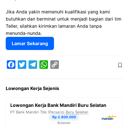
Jika Anda yakin memenuhi kualifikasi yang kami
butuhkan dan berminat untuk menjadi bagian dari tim
Teller, silahkan kirimkan lamaran Anda tanpa
menunda-nunda.
Lamar Sekarang
F
T
T
W
C
a
w
e
h
o
c
i
l
a
p
Lowongan Kerja Sejenis
e
t
e
t
y
b
t
g
s
L
Lowongan Kerja Bank Mandiri Buru Selatan
o
e
r
A
i
PT Bank Mandiri Tbk (Persero)
Buru Selatan
o
r
a
p
n
Rp 2.800.000
Bulanan
k
m
p
k