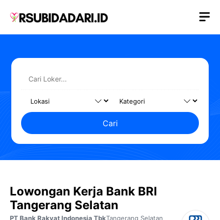
Langsung
M
ke
isi
Cari
Lowongan Kerja Bank BRI
Tangerang Selatan
PT Bank Rakyat Indonesia Tbk
Tangerang Selatan