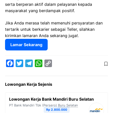
serta berperan aktif dalam pelayanan kepada
masyarakat yang berdampak positif.
Jika Anda merasa telah memenuhi persyaratan dan
tertarik untuk berkarier sebagai Teller, silahkan
kirimkan lamaran Anda sekarang juga!.
Lamar Sekarang
F
T
T
W
C
a
w
e
h
o
c
i
l
a
p
Lowongan Kerja Sejenis
e
t
e
t
y
b
t
g
s
L
Lowongan Kerja Bank Mandiri Buru Selatan
o
e
r
A
i
PT Bank Mandiri Tbk (Persero)
Buru Selatan
o
r
a
p
n
Rp 2.800.000