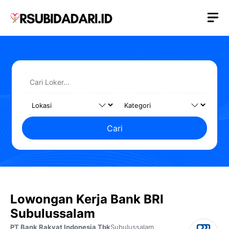
Langsung
M
ke
isi
Cari
Lowongan Kerja Bank BRI
Subulussalam
PT Bank Rakyat Indonesia Tbk
Subulussalam