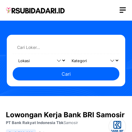
Langsung
M
ke
isi
Cari
Lowongan Kerja Bank BRI Samosir
PT Bank Rakyat Indonesia Tbk
Samosir