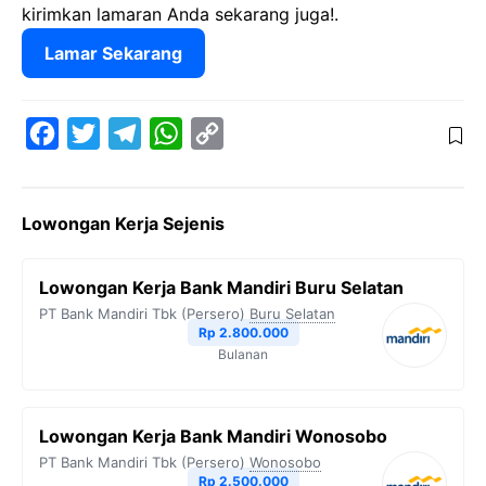
kirimkan lamaran Anda sekarang juga!.
Lamar Sekarang
F
T
T
W
C
a
w
e
h
o
c
i
l
a
p
Lowongan Kerja Sejenis
e
t
e
t
y
b
t
g
s
L
Lowongan Kerja Bank Mandiri Buru Selatan
o
e
r
A
i
PT Bank Mandiri Tbk (Persero)
Buru Selatan
o
r
a
p
n
Rp 2.800.000
Bulanan
k
m
p
k
Lowongan Kerja Bank Mandiri Wonosobo
PT Bank Mandiri Tbk (Persero)
Wonosobo
Rp 2.500.000