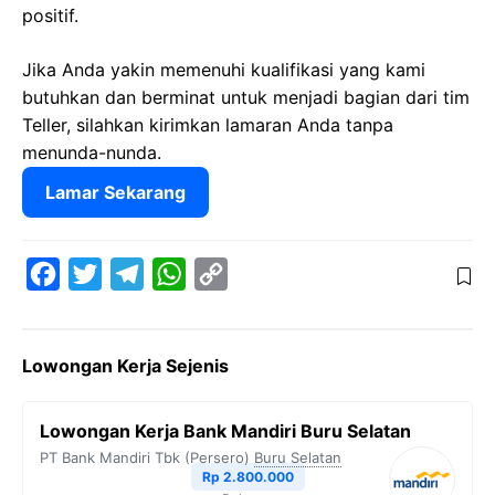
positif.
Jika Anda yakin memenuhi kualifikasi yang kami
butuhkan dan berminat untuk menjadi bagian dari tim
Teller, silahkan kirimkan lamaran Anda tanpa
menunda-nunda.
Lamar Sekarang
F
T
T
W
C
a
w
e
h
o
c
i
l
a
p
Lowongan Kerja Sejenis
e
t
e
t
y
b
t
g
s
L
Lowongan Kerja Bank Mandiri Buru Selatan
o
e
r
A
i
PT Bank Mandiri Tbk (Persero)
Buru Selatan
o
r
a
p
n
Rp 2.800.000