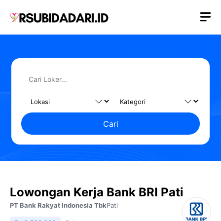
Langsung
M
ke
isi
Cari
Lowongan Kerja Bank BRI Pati
PT Bank Rakyat Indonesia Tbk
Pati