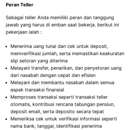
Peran Teller
Sebagai teller Anda memiliki peran dan tanggung
jawab yang harus di emban saat bekerja. berikut ini
pekerjaan ialah :
Menerima uang tunai dan cek untuk deposit,
memverifikasi jumlah, serta memastikan keakuratan
slip setoran yang diterima
Melayani transfer, penarikan, dan penyetoran uang
dari nasabah dengan cepat dan efisien
Melayani dan membantu nasabah dalam semua
aspek transaksi finansial
Memproses transaksi seperti transaksi teller
otomatis, kontribusi rencana tabungan pensiun,
deposit email, serta deposito secara tepat
Memeriksa cek untuk verifikasi informasi seperti
nama bank, tanggal, identifikasi penerima