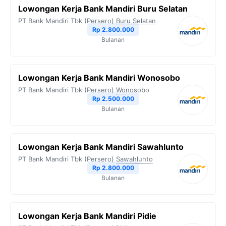
Lowongan Kerja Bank Mandiri Buru Selatan
o
e
r
A
i
PT Bank Mandiri Tbk (Persero)
Buru Selatan
o
r
a
p
n
Rp 2.800.000
Bulanan
k
m
p
k
Lowongan Kerja Bank Mandiri Wonosobo
PT Bank Mandiri Tbk (Persero)
Wonosobo
Rp 2.500.000
Bulanan
Lowongan Kerja Bank Mandiri Sawahlunto
PT Bank Mandiri Tbk (Persero)
Sawahlunto
Rp 2.800.000
Bulanan
Lowongan Kerja Bank Mandiri Pidie