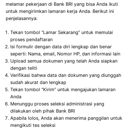
melamar pekerjaan di Bank BRI yang bisa Anda ikuti
untuk mengirimkan lamaran kerja Anda. Berikut ini
penjelasannya:
Tekan tombol “Lamar Sekarang” untuk memulai
proses pendaftaran
Isi formulir dengan data diri lengkap dan benar
seperti: Nama, email, Nomor HP, dan informasi lain
Upload semua dokumen yang telah Anda siapkan
dengan teliti
Verifikasi bahwa data dan dokumen yang diunggah
sudah akurat dan lengkap
Tekan tombol “Kirim” untuk mengajukan lamaran
Anda
Menunggu proses seleksi administrasi yang
dilakukan oleh pihak Bank BRI
Apabila lolos, Anda akan menerima panggilan untuk
mengikuti tes seleksi