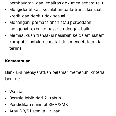
pembayaran, dan legalitas dokumen secara teliti
Mengidentifikasi kesalahan pada transaksi saat
kredit dan debit tidak sesuai
Menangani permasalahan atau perbedaan
mengenai rekening nasabah dengan baik
Memasukkan transaksi nasabah ke dalam sistem
komputer untuk mencatat dan mencetak tanda
terima
Kemampuan
Bank BRI mensyaratkan pelamar memenuhi kriteria
berikut:
Wanita
Berusia lebih dari 21 tahun
Pendidikan minimal SMA/SMK
Atau D3/S1 semua jurusan