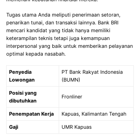
Tugas utama Anda meliputi penerimaan setoran,
penarikan tunai, dan transaksi lainnya. Bank BRI
mencari kandidat yang tidak hanya memiliki
keterampilan teknis tetapi juga kemampuan
interpersonal yang baik untuk memberikan pelayanan
optimal kepada nasabah.
Penyedia
PT Bank Rakyat Indonesia
Lowongan
(BUMN)
Posisi yang
Fronliner
dibutuhkan
Penempatan Kerja
Kapuas, Kalimantan Tengah
Gaji
UMR Kapuas