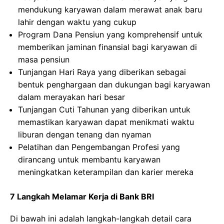
mendukung karyawan dalam merawat anak baru
lahir dengan waktu yang cukup
Program Dana Pensiun yang komprehensif untuk
memberikan jaminan finansial bagi karyawan di
masa pensiun
Tunjangan Hari Raya yang diberikan sebagai
bentuk penghargaan dan dukungan bagi karyawan
dalam merayakan hari besar
Tunjangan Cuti Tahunan yang diberikan untuk
memastikan karyawan dapat menikmati waktu
liburan dengan tenang dan nyaman
Pelatihan dan Pengembangan Profesi yang
dirancang untuk membantu karyawan
meningkatkan keterampilan dan karier mereka
7 Langkah Melamar Kerja di Bank BRI
Di bawah ini adalah langkah-langkah detail cara