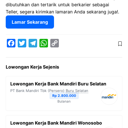
dibutuhkan dan tertarik untuk berkarier sebagai
Teller, segera kirimkan lamaran Anda sekarang juga!.
Lamar Sekarang
F
T
T
W
C
a
w
e
h
o
c
i
l
a
p
Lowongan Kerja Sejenis
e
t
e
t
y
b
t
g
s
L
Lowongan Kerja Bank Mandiri Buru Selatan
o
e
r
A
i
PT Bank Mandiri Tbk (Persero)
Buru Selatan
o
r
a
p
n
Rp 2.800.000
Bulanan
k
m
p
k
Lowongan Kerja Bank Mandiri Wonosobo