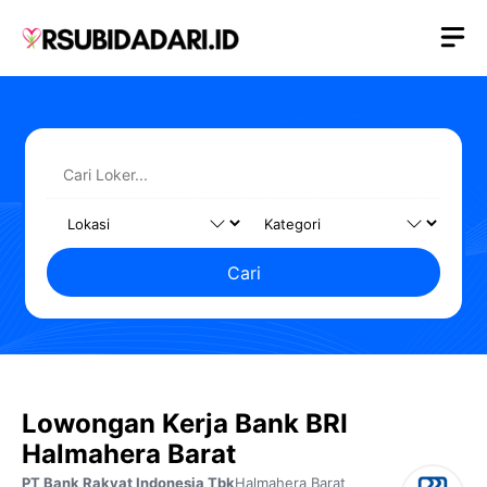
Langsung
M
ke
isi
Cari
Lowongan Kerja Bank BRI
Halmahera Barat
PT Bank Rakyat Indonesia Tbk
Halmahera Barat