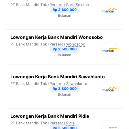
o
e
r
A
i
PT Bank Mandiri Tbk (Persero)
Buru Selatan
o
r
a
p
n
Rp 2.800.000
Bulanan
k
m
p
k
Lowongan Kerja Bank Mandiri Wonosobo
PT Bank Mandiri Tbk (Persero)
Wonosobo
Rp 2.500.000
Bulanan
Lowongan Kerja Bank Mandiri Sawahlunto
PT Bank Mandiri Tbk (Persero)
Sawahlunto
Rp 2.800.000
Bulanan
Lowongan Kerja Bank Mandiri Pidie
PT Bank Mandiri Tbk (Persero)
Pidie
Rp 3.500.000