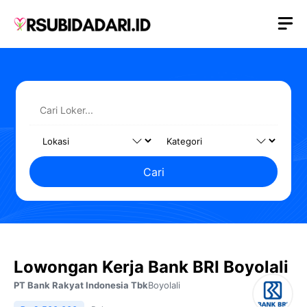
Langsung
M
ke
isi
Cari
Lowongan Kerja Bank BRI Boyolali
PT Bank Rakyat Indonesia Tbk
Boyolali