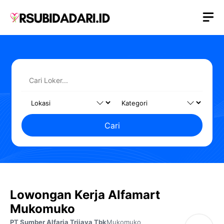
Langsung
M
ke
isi
Cari
Lowongan Kerja Alfamart
Mukomuko
PT Sumber Alfaria Trijaya Tbk
Mukomuko