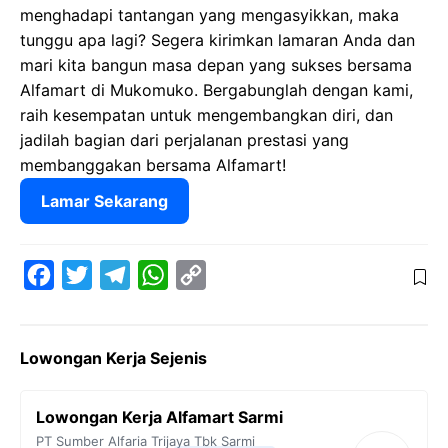
menghadapi tantangan yang mengasyikkan, maka
tunggu apa lagi? Segera kirimkan lamaran Anda dan
mari kita bangun masa depan yang sukses bersama
Alfamart di Mukomuko. Bergabunglah dengan kami,
raih kesempatan untuk mengembangkan diri, dan
jadilah bagian dari perjalanan prestasi yang
membanggakan bersama Alfamart!
Lamar Sekarang
F
T
T
W
C
a
w
e
h
o
c
i
l
a
p
Lowongan Kerja Sejenis
e
t
e
t
y
b
t
g
s
L
Lowongan Kerja Alfamart Sarmi
o
e
r
A
i
PT Sumber Alfaria Trijaya Tbk
Sarmi