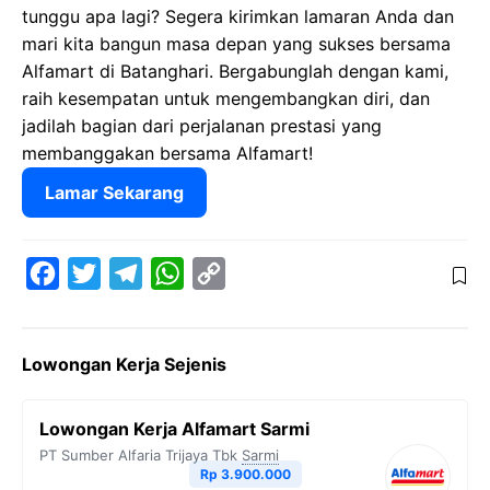
tunggu apa lagi? Segera kirimkan lamaran Anda dan
mari kita bangun masa depan yang sukses bersama
Alfamart di Batanghari. Bergabunglah dengan kami,
raih kesempatan untuk mengembangkan diri, dan
jadilah bagian dari perjalanan prestasi yang
membanggakan bersama Alfamart!
Lamar Sekarang
F
T
T
W
C
a
w
e
h
o
c
i
l
a
p
Lowongan Kerja Sejenis
e
t
e
t
y
b
t
g
s
L
Lowongan Kerja Alfamart Sarmi
o
e
r
A
i
PT Sumber Alfaria Trijaya Tbk
Sarmi
o
r
a
p
n
Rp 3.900.000