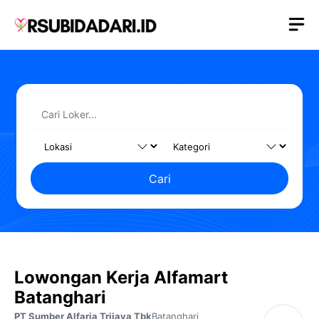
Langsung
M
ke
isi
Cari
Lowongan Kerja Alfamart
Batanghari
PT Sumber Alfaria Trijaya Tbk
Batanghari