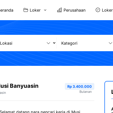
eranda
Loker
Perusahaan
Loker
usi Banyuasin
Rp 3.400.000
Bulanan
asin
Selamat datang para pencari kerja di Musi