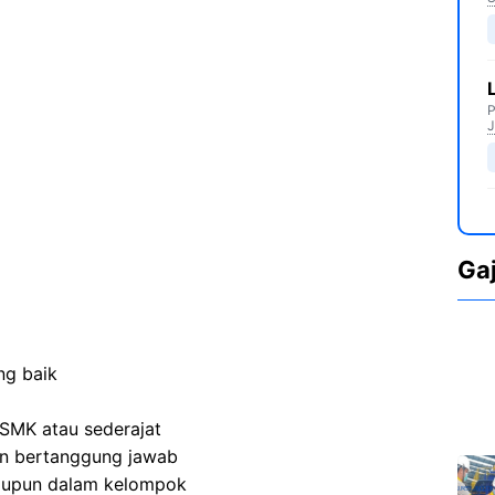
P
J
Ga
ng baik
SMK atau sederajat
 dan bertanggung jawab
aupun dalam kelompok