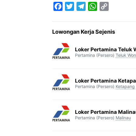
F
T
T
W
C
a
w
e
h
o
c
i
l
a
p
Lowongan Kerja Sejenis
e
t
e
t
y
b
t
g
s
L
Loker Pertamina Teluk
o
e
r
A
i
Pertamina (Persero)
Teluk Wo
o
r
a
p
n
k
m
p
k
Loker Pertamina Ketap
Pertamina (Persero)
Ketapang
Loker Pertamina Malina
Pertamina (Persero)
Malinau