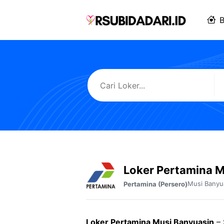
Langsung
ke
B
isi
Loker Pertamina M
Musi Banyu
Pertamina (Persero)
Loker Pertamina Musi Banyuasin
– 