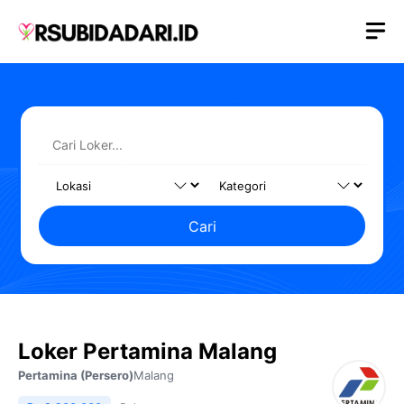
Langsung
M
ke
isi
Cari
Loker Pertamina Malang
Pertamina (Persero)
Malang