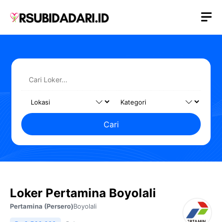
Langsung
M
ke
isi
Cari
Loker Pertamina Boyolali
Pertamina (Persero)
Boyolali