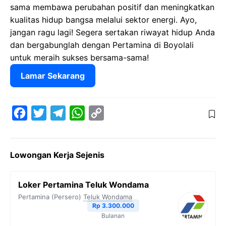
sama membawa perubahan positif dan meningkatkan
kualitas hidup bangsa melalui sektor energi. Ayo,
jangan ragu lagi! Segera sertakan riwayat hidup Anda
dan bergabunglah dengan Pertamina di Boyolali
untuk meraih sukses bersama-sama!
Lamar Sekarang
F
T
T
W
C
a
w
e
h
o
c
i
l
a
p
Lowongan Kerja Sejenis
e
t
e
t
y
b
t
g
s
L
Loker Pertamina Teluk Wondama
o
e
r
A
i
Pertamina (Persero)
Teluk Wondama
o
r
a
p
n
Rp 3.300.000
Bulanan
k
m
p
k