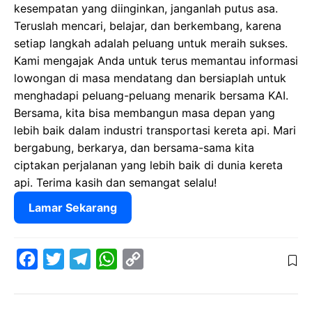
kesempatan yang diinginkan, janganlah putus asa.
Teruslah mencari, belajar, dan berkembang, karena
setiap langkah adalah peluang untuk meraih sukses.
Kami mengajak Anda untuk terus memantau informasi
lowongan di masa mendatang dan bersiaplah untuk
menghadapi peluang-peluang menarik bersama KAI.
Bersama, kita bisa membangun masa depan yang
lebih baik dalam industri transportasi kereta api. Mari
bergabung, berkarya, dan bersama-sama kita
ciptakan perjalanan yang lebih baik di dunia kereta
api. Terima kasih dan semangat selalu!
Lamar Sekarang
F
T
T
W
C
a
w
e
h
o
c
i
l
a
p