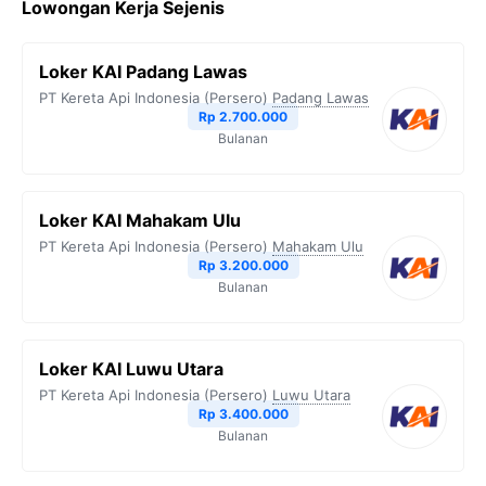
Lowongan Kerja Sejenis
e
t
e
t
y
b
t
g
s
L
Loker KAI Padang Lawas
o
e
r
A
i
PT Kereta Api Indonesia (Persero)
Padang Lawas
o
r
a
p
n
Rp 2.700.000
Bulanan
k
m
p
k
Loker KAI Mahakam Ulu
PT Kereta Api Indonesia (Persero)
Mahakam Ulu
Rp 3.200.000
Bulanan
Loker KAI Luwu Utara
PT Kereta Api Indonesia (Persero)
Luwu Utara
Rp 3.400.000
Bulanan