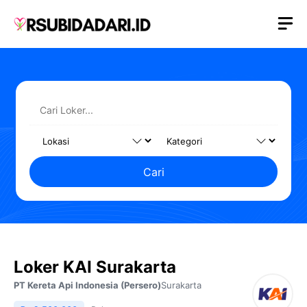
Langsung
M
ke
isi
Cari
Loker KAI Surakarta
PT Kereta Api Indonesia (Persero)
Surakarta