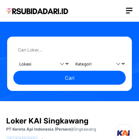
Langsung
M
ke
isi
Cari
Loker KAI Singkawang
PT Kereta Api Indonesia (Persero)
Singkawang