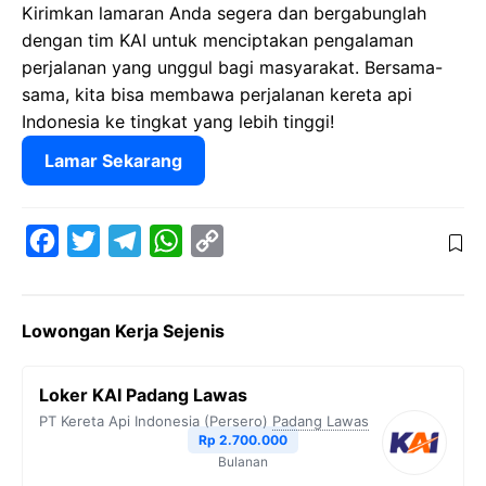
Kirimkan lamaran Anda segera dan bergabunglah
dengan tim KAI untuk menciptakan pengalaman
perjalanan yang unggul bagi masyarakat. Bersama-
sama, kita bisa membawa perjalanan kereta api
Indonesia ke tingkat yang lebih tinggi!
Lamar Sekarang
F
T
T
W
C
a
w
e
h
o
c
i
l
a
p
Lowongan Kerja Sejenis
e
t
e
t
y
b
t
g
s
L
Loker KAI Padang Lawas
o
e
r
A
i
PT Kereta Api Indonesia (Persero)
Padang Lawas
o
r
a
p
n
Rp 2.700.000
Bulanan
k
m
p
k