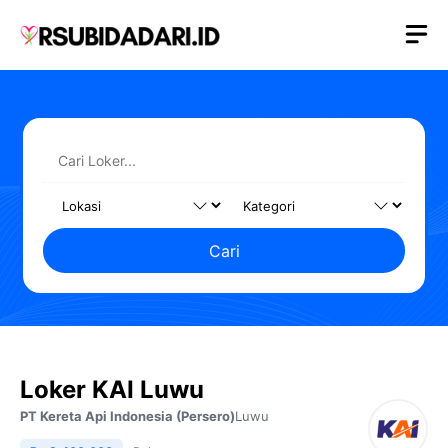
Langsung
M
ke
isi
Cari
Loker KAI Luwu
PT Kereta Api Indonesia (Persero)
Luwu