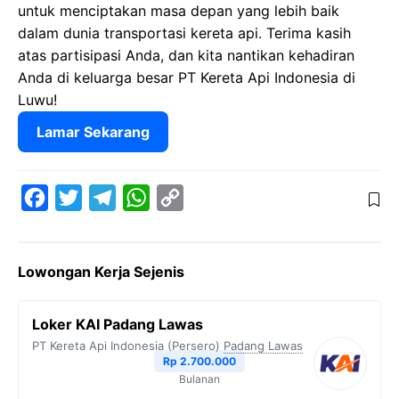
untuk menciptakan masa depan yang lebih baik
dalam dunia transportasi kereta api. Terima kasih
atas partisipasi Anda, dan kita nantikan kehadiran
Anda di keluarga besar PT Kereta Api Indonesia di
Luwu!
Lamar Sekarang
F
T
T
W
C
a
w
e
h
o
c
i
l
a
p
Lowongan Kerja Sejenis
e
t
e
t
y
b
t
g
s
L
Loker KAI Padang Lawas
o
e
r
A
i
PT Kereta Api Indonesia (Persero)
Padang Lawas
o
r
a
p
n
Rp 2.700.000
Bulanan
k
m
p
k