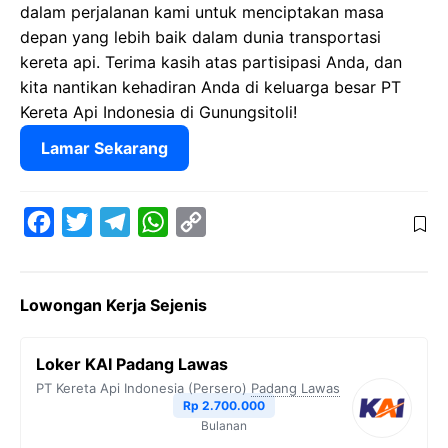
dalam perjalanan kami untuk menciptakan masa
depan yang lebih baik dalam dunia transportasi
kereta api. Terima kasih atas partisipasi Anda, dan
kita nantikan kehadiran Anda di keluarga besar PT
Kereta Api Indonesia di Gunungsitoli!
Lamar Sekarang
F
T
T
W
C
a
w
e
h
o
c
i
l
a
p
Lowongan Kerja Sejenis
e
t
e
t
y
b
t
g
s
L
Loker KAI Padang Lawas
o
e
r
A
i
PT Kereta Api Indonesia (Persero)
Padang Lawas
o
r
a
p
n
Rp 2.700.000
Bulanan
k
m
p
k