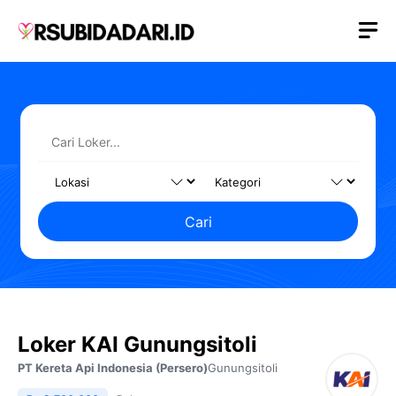
Langsung
M
ke
isi
Cari
Loker KAI Gunungsitoli
PT Kereta Api Indonesia (Persero)
Gunungsitoli