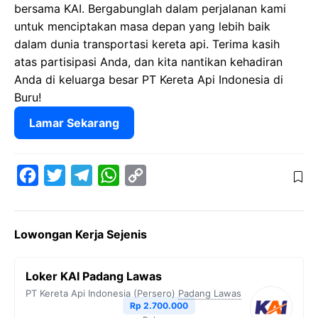
bersama KAI. Bergabunglah dalam perjalanan kami
untuk menciptakan masa depan yang lebih baik
dalam dunia transportasi kereta api. Terima kasih
atas partisipasi Anda, dan kita nantikan kehadiran
Anda di keluarga besar PT Kereta Api Indonesia di
Buru!
Lamar Sekarang
F
T
T
W
C
a
w
e
h
o
c
i
l
a
p
Lowongan Kerja Sejenis
e
t
e
t
y
b
t
g
s
L
Loker KAI Padang Lawas
o
e
r
A
i
PT Kereta Api Indonesia (Persero)
Padang Lawas
o
r
a
p
n
Rp 2.700.000