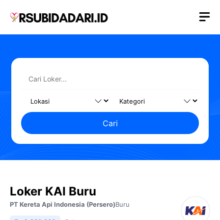
Langsung
M
ke
isi
Cari
Loker KAI Buru
PT Kereta Api Indonesia (Persero)
Buru