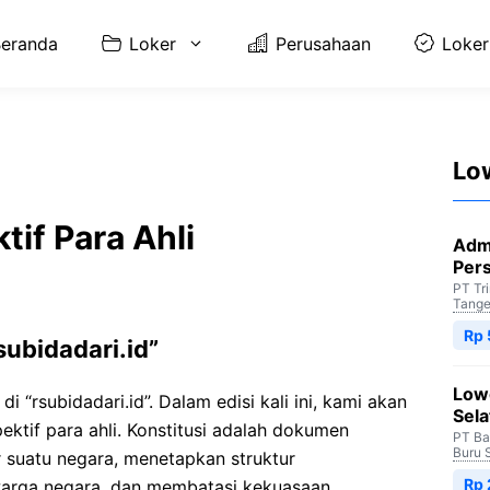
eranda
Loker
Perusahaan
Loker
Lo
tif Para Ahli
Adm
Per
PT Tr
Tange
Rp 
subidadari.id”
Low
 “rsubidadari.id”. Dalam edisi kali ini, kami akan
Sela
ektif para ahli. Konstitusi adalah dokumen
PT Ba
Buru 
suatu negara, menetapkan struktur
Rp
warga negara, dan membatasi kekuasaan