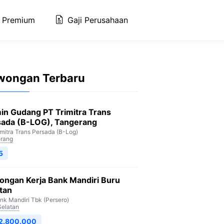
 Premium
Gaji Perusahaan
wongan Terbaru
in Gudang PT Trimitra Trans
sada (B-LOG), Tangerang
imitra Trans Persada (B-Log)
rang
5
ongan Kerja Bank Mandiri Buru
tan
nk Mandiri Tbk (Persero)
Selatan
 2.800.000