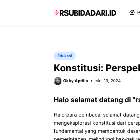
Langsung
ke
B
isi
Edukasi
Konstitusi: Perspek
Okky Aprilia
Mei 19, 2024
Halo selamat datang di “r
Halo para pembaca, selamat datang di
mengeksplorasi konstitusi dari persp
fundamental yang membentuk dasar 
pemerintahan, melindungi hak-hak 