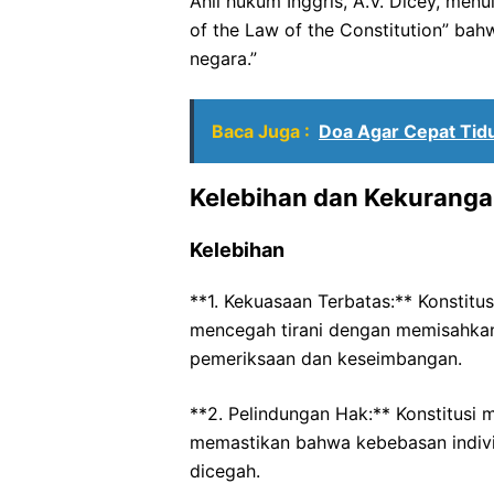
Ahli hukum Inggris, A.V. Dicey, menu
of the Law of the Constitution” bah
negara.”
Baca Juga :
Doa Agar Cepat Tidu
Kelebihan dan Kekurangan
Kelebihan
**1. Kekuasaan Terbatas:** Konstit
mencegah tirani dengan memisahka
pemeriksaan dan keseimbangan.
**2. Pelindungan Hak:** Konstitusi 
memastikan bahwa kebebasan indivi
dicegah.