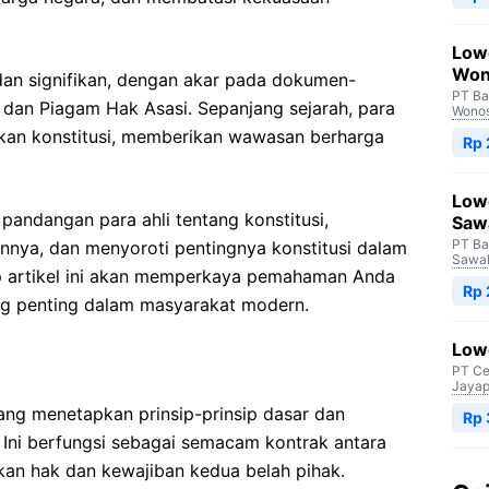
Low
Won
 dan signifikan, dengan akar pada dokumen-
PT Ba
dan Piagam Hak Asasi. Sepanjang sejarah, para
Wono
irkan konstitusi, memberikan wawasan berharga
Rp
Low
u pandangan para ahli tentang konstitusi,
Saw
PT Ba
nya, dan menyoroti pentingnya konstitusi dalam
Sawah
ap artikel ini akan memperkaya pemahaman Anda
Rp
ng penting dalam masyarakat modern.
Lowo
PT Ce
Jayap
ng menetapkan prinsip-prinsip dasar dan
Rp
 Ini berfungsi sebagai semacam kontrak antara
an hak dan kewajiban kedua belah pihak.