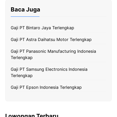
e
t
e
t
y
Baca Juga
b
t
g
s
L
o
e
r
A
i
Gaji PT Bintaro Jaya Terlengkap
o
r
a
p
n
k
m
p
k
Gaji PT Astra Daihatsu Motor Terlengkap
Gaji PT Panasonic Manufacturing Indonesia
Terlengkap
Gaji PT Samsung Electronics Indonesia
Terlengkap
Gaji PT Epson Indonesia Terlengkap
Lowongan Terbaru