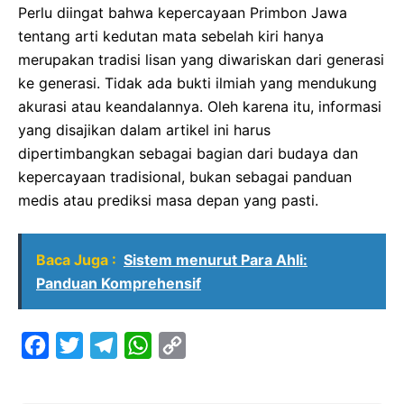
Perlu diingat bahwa kepercayaan Primbon Jawa
tentang arti kedutan mata sebelah kiri hanya
merupakan tradisi lisan yang diwariskan dari generasi
ke generasi. Tidak ada bukti ilmiah yang mendukung
akurasi atau keandalannya. Oleh karena itu, informasi
yang disajikan dalam artikel ini harus
dipertimbangkan sebagai bagian dari budaya dan
kepercayaan tradisional, bukan sebagai panduan
medis atau prediksi masa depan yang pasti.
Baca Juga :
Sistem menurut Para Ahli:
Panduan Komprehensif
F
T
T
W
C
a
w
e
h
o
c
i
l
a
p