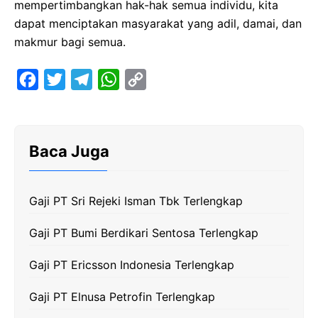
mempertimbangkan hak-hak semua individu, kita
dapat menciptakan masyarakat yang adil, damai, dan
makmur bagi semua.
F
T
T
W
C
a
w
e
h
o
c
i
l
a
p
e
t
e
t
y
Baca Juga
b
t
g
s
L
o
e
r
A
i
Gaji PT Sri Rejeki Isman Tbk Terlengkap
o
r
a
p
n
k
m
p
k
Gaji PT Bumi Berdikari Sentosa Terlengkap
Gaji PT Ericsson Indonesia Terlengkap
Gaji PT Elnusa Petrofin Terlengkap