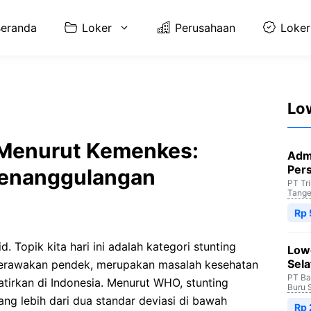
eranda
Loker
Perusahaan
Loker
Lo
 Menurut Kemenkes:
Adm
Per
enanggulangan
PT Tr
Tange
Rp 
d. Topik kita hari ini adalah kategori stunting
Low
Sela
perawakan pendek, merupakan masalah kesehatan
PT Ba
irkan di Indonesia. Menurut WHO, stunting
Buru 
ang lebih dari dua standar deviasi di bawah
Rp