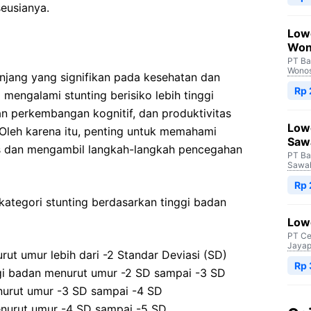
eusianya.
Low
Won
PT Ba
Wono
njang yang signifikan pada kesehatan dan
Rp
mengalami stunting berisiko lebih tinggi
n perkembangan kognitif, dan produktivitas
Low
 Oleh karena itu, penting untuk memahami
Saw
s dan mengambil langkah-langkah pencegahan
PT Ba
Sawah
Rp
ategori stunting berdasarkan tinggi badan
Lowo
PT Ce
Jayap
rut umur lebih dari -2 Standar Deviasi (SD)
Rp
ggi badan menurut umur -2 SD sampai -3 SD
nurut umur -3 SD sampai -4 SD
enurut umur -4 SD sampai -5 SD