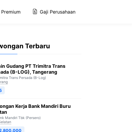
 Premium
Gaji Perusahaan
wongan Terbaru
in Gudang PT Trimitra Trans
sada (B-LOG), Tangerang
imitra Trans Persada (B-Log)
rang
5
ongan Kerja Bank Mandiri Buru
tan
nk Mandiri Tbk (Persero)
Selatan
 2.800.000