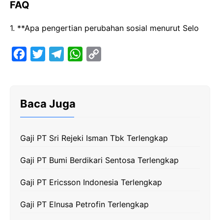
FAQ
1. **Apa pengertian perubahan sosial menurut Selo
F
T
T
W
C
a
w
e
h
o
c
i
l
a
p
e
t
e
t
y
Baca Juga
b
t
g
s
L
o
e
r
A
i
Gaji PT Sri Rejeki Isman Tbk Terlengkap
o
r
a
p
n
k
m
p
k
Gaji PT Bumi Berdikari Sentosa Terlengkap
Gaji PT Ericsson Indonesia Terlengkap
Gaji PT Elnusa Petrofin Terlengkap