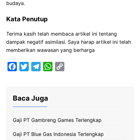
budaya.
Kata Penutup
Terima kasih telah membaca artikel ini tentang
dampak negatif asimilasi. Saya harap artikel ini telah
memberikan wawasan yang berharga
F
T
T
W
C
a
w
e
h
o
c
i
l
a
p
e
t
e
t
y
Baca Juga
b
t
g
s
L
o
e
r
A
i
Gaji PT Gambreng Games Terlengkap
o
r
a
p
n
k
m
p
k
Gaji PT Blue Gas Indonesia Terlengkap