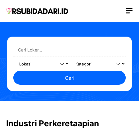
Langsung
M
ke
isi
Cari
Industri Perkeretaapian