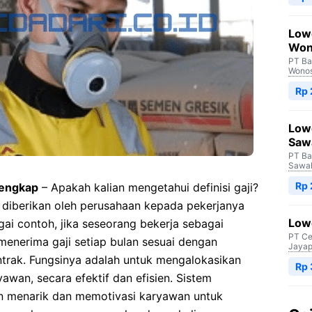
Low
Won
PT Ba
Wono
Rp
Low
Saw
PT Ba
Sawah
Rp
lengkap
– Apakah kalian mengetahui definisi gaji?
 diberikan oleh perusahaan kepada pekerjanya
Lowo
ai contoh, jika seseorang bekerja sebagai
PT Ce
menerima gaji setiap bulan sesuai dengan
Jayap
trak. Fungsinya adalah untuk mengalokasikan
Rp
wan, secara efektif dan efisien. Sistem
an menarik dan memotivasi karyawan untuk