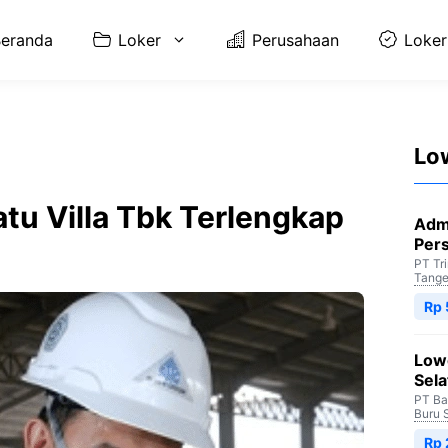
eranda
Loker
Perusahaan
Loker
Lo
atu Villa Tbk Terlengkap
Adm
Per
PT Tr
Tange
Rp 
Low
Sela
PT Ba
Buru 
Rp