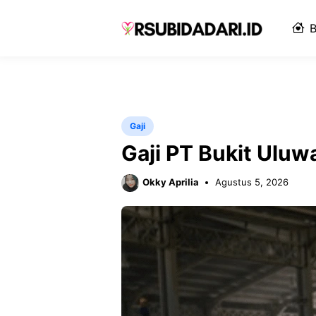
Langsung
ke
B
isi
Gaji
Gaji PT Bukit Uluw
Okky Aprilia
Agustus 5, 2026