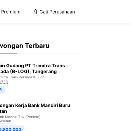
 Premium
Gaji Perusahaan
wongan Terbaru
in Gudang PT Trimitra Trans
sada (B-LOG), Tangerang
imitra Trans Persada (B-Log)
rang
5
ongan Kerja Bank Mandiri Buru
tan
nk Mandiri Tbk (Persero)
Selatan
 2.800.000