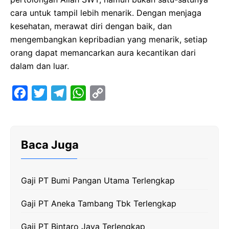
cara untuk tampil lebih menarik. Dengan menjaga
kesehatan, merawat diri dengan baik, dan
mengembangkan kepribadian yang menarik, setiap
orang dapat memancarkan aura kecantikan dari
dalam dan luar.
F
T
T
W
C
a
w
e
h
o
c
i
l
a
p
e
t
e
t
y
Baca Juga
b
t
g
s
L
o
e
r
A
i
Gaji PT Bumi Pangan Utama Terlengkap
o
r
a
p
n
k
m
p
k
Gaji PT Aneka Tambang Tbk Terlengkap
Gaji PT Bintaro Jaya Terlengkap