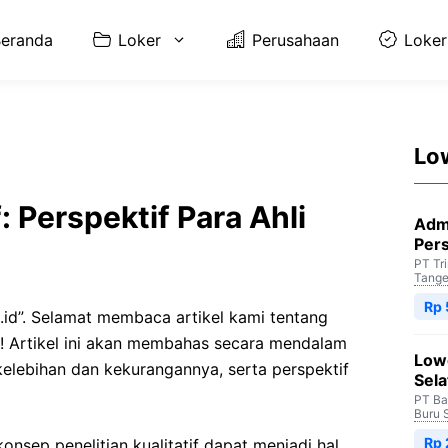
eranda
Loker
Perusahaan
Loker
Lo
f: Perspektif Para Ahli
Adm
Per
PT Tr
Tange
Rp 
i.id”. Selamat membaca artikel kami tentang
hli! Artikel ini akan membahas secara mendalam
Low
 kelebihan dan kekurangannya, serta perspektif
Sela
PT Ba
Buru 
Rp
ep penelitian kualitatif dapat menjadi hal