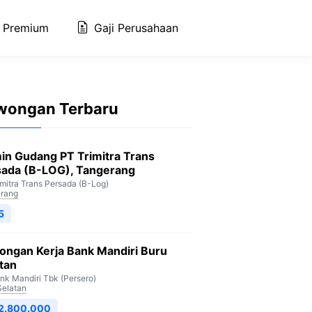
 Premium
Gaji Perusahaan
wongan Terbaru
in Gudang PT Trimitra Trans
sada (B-LOG), Tangerang
imitra Trans Persada (B-Log)
rang
5
ongan Kerja Bank Mandiri Buru
tan
nk Mandiri Tbk (Persero)
Selatan
 2.800.000