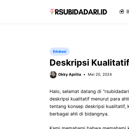
Langsung
ke
B
isi
Edukasi
Deskripsi Kualitati
Okky Aprilia
Mei 20, 2024
Halo, selamat datang di “rsubidadar
deskripsi kualitatif menurut para a
tentang konsep deskripsi kualitatif,
berbagai ahli di bidangnya.
Kami memahami bahwa memahami kons