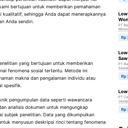
i, kami bertujuan untuk memberikan pemahaman
Low
i kualitatif, sehingga Anda dapat menerapkannya
Won
an Anda sendiri.
PT Ba
Wono
Rp
Low
Saw
penelitian yang bertujuan untuk memberikan
PT Ba
Sawah
ai fenomena sosial tertentu. Metode ini
Rp
haman makna dan pengalaman individu atau
 spesifik.
Lowo
PT Ce
eknik pengumpulan data seperti wawancara
Jayap
dan analisis dokumen untuk mengungkap
Rp
lai subjek penelitian. Data yang dikumpulkan
 untuk menyusun deskripsi rinci tentang fenomena