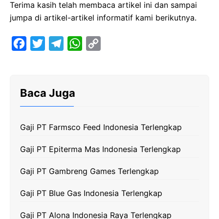
Terima kasih telah membaca artikel ini dan sampai
jumpa di artikel-artikel informatif kami berikutnya.
F
T
T
W
C
a
w
e
h
o
c
i
l
a
p
e
t
e
t
y
Baca Juga
b
t
g
s
L
o
e
r
A
i
Gaji PT Farmsco Feed Indonesia Terlengkap
o
r
a
p
n
k
m
p
k
Gaji PT Epiterma Mas Indonesia Terlengkap
Gaji PT Gambreng Games Terlengkap
Gaji PT Blue Gas Indonesia Terlengkap
Gaji PT Alona Indonesia Raya Terlengkap