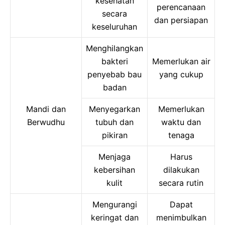
kesehatan
perencanaan
secara
dan persiapan
keseluruhan
Menghilangkan
bakteri
Memerlukan air
penyebab bau
yang cukup
badan
Mandi dan
Menyegarkan
Memerlukan
Berwudhu
tubuh dan
waktu dan
pikiran
tenaga
Menjaga
Harus
kebersihan
dilakukan
kulit
secara rutin
Mengurangi
Dapat
keringat dan
menimbulkan