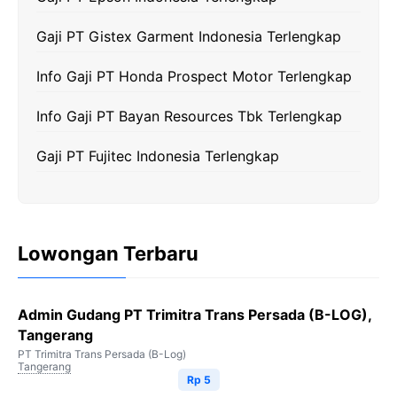
o
r
a
p
n
k
m
p
k
Gaji PT Gistex Garment Indonesia Terlengkap
Info Gaji PT Honda Prospect Motor Terlengkap
Info Gaji PT Bayan Resources Tbk Terlengkap
Gaji PT Fujitec Indonesia Terlengkap
Lowongan Terbaru
Admin Gudang PT Trimitra Trans Persada (B-LOG),
Tangerang
PT Trimitra Trans Persada (B-Log)
Tangerang
Rp 5