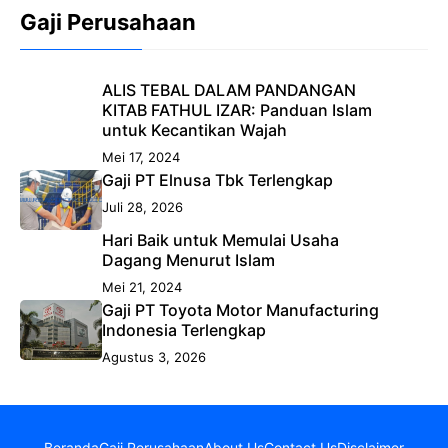
Gaji Perusahaan
ALIS TEBAL DALAM PANDANGAN
KITAB FATHUL IZAR: Panduan Islam
untuk Kecantikan Wajah
Mei 17, 2024
Gaji PT Elnusa Tbk Terlengkap
Juli 28, 2026
Hari Baik untuk Memulai Usaha
Dagang Menurut Islam
Mei 21, 2024
Gaji PT Toyota Motor Manufacturing
Indonesia Terlengkap
Agustus 3, 2026
Beranda
Gaji Perusahaan
About Us
Contact Us
Disclaimer