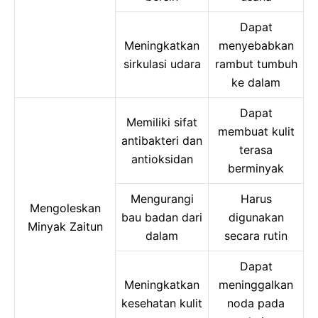
Dapat
Meningkatkan
menyebabkan
sirkulasi udara
rambut tumbuh
ke dalam
Dapat
Memiliki sifat
membuat kulit
antibakteri dan
terasa
antioksidan
berminyak
Mengurangi
Harus
Mengoleskan
bau badan dari
digunakan
Minyak Zaitun
dalam
secara rutin
Dapat
Meningkatkan
meninggalkan
kesehatan kulit
noda pada