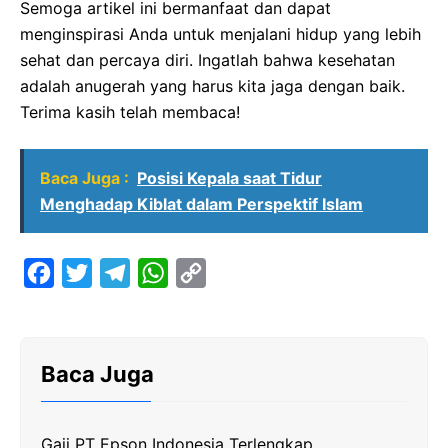
Semoga artikel ini bermanfaat dan dapat
menginspirasi Anda untuk menjalani hidup yang lebih
sehat dan percaya diri. Ingatlah bahwa kesehatan
adalah anugerah yang harus kita jaga dengan baik.
Terima kasih telah membaca!
Baca Juga :
Posisi Kepala saat Tidur
Menghadap Kiblat dalam Perspektif Islam
F
T
T
W
C
a
w
e
h
o
c
i
l
a
p
e
t
e
t
y
Baca Juga
b
t
g
s
L
o
e
r
A
i
Gaji PT Epson Indonesia Terlengkap