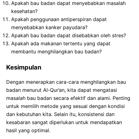
Apakah bau badan dapat menyebabkan masalah
kesehatan?
Apakah penggunaan antiperspiran dapat
menyebabkan kanker payudara?
Apakah bau badan dapat disebabkan oleh stres?
Apakah ada makanan tertentu yang dapat
membantu menghilangkan bau badan?
Kesimpulan
Dengan menerapkan cara-cara menghilangkan bau
badan menurut Al-Qur’an, kita dapat mengatasi
masalah bau badan secara efektif dan alami. Penting
untuk memilih metode yang sesuai dengan kondisi
dan kebutuhan kita. Selain itu, konsistensi dan
kesabaran sangat diperlukan untuk mendapatkan
hasil yang optimal.