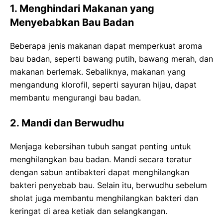
1. Menghindari Makanan yang
Menyebabkan Bau Badan
Beberapa jenis makanan dapat memperkuat aroma
bau badan, seperti bawang putih, bawang merah, dan
makanan berlemak. Sebaliknya, makanan yang
mengandung klorofil, seperti sayuran hijau, dapat
membantu mengurangi bau badan.
2. Mandi dan Berwudhu
Menjaga kebersihan tubuh sangat penting untuk
menghilangkan bau badan. Mandi secara teratur
dengan sabun antibakteri dapat menghilangkan
bakteri penyebab bau. Selain itu, berwudhu sebelum
sholat juga membantu menghilangkan bakteri dan
keringat di area ketiak dan selangkangan.