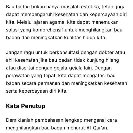
Bau badan bukan hanya masalah estetika, tetapi juga
dapat mempengaruhi kesehatan dan kepercayaan diri
kita. Melalui ajaran agama, kita dapat menemukan
solusi yang komprehensif untuk menghilangkan bau
badan dan meningkatkan kualitas hidup kita.
Jangan ragu untuk berkonsultasi dengan dokter atau
ahli kesehatan jika bau badan tidak kunjung hilang
atau disertai dengan gejala-gejala lain. Dengan
perawatan yang tepat, kita dapat mengatasi bau
badan secara permanen dan meningkatkan kesehatan
serta kepercayaan diri kita.
Kata Penutup
Demikianlah pembahasan lengkap mengenai cara
menghilangkan bau badan menurut Al-Qur’an.