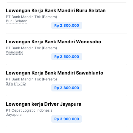
Lowongan Kerja Bank Mandiri Buru Selatan
PT Bank Mandiri Tbk (Persero)
Buru Selatan
Rp 2.800.000
Lowongan Kerja Bank Mandiri Wonosobo
PT Bank Mandiri Tbk (Persero)
Wonosobo
Rp 2.500.000
Lowongan Kerja Bank Mandiri Sawahlunto
PT Bank Mandiri Tbk (Persero)
Sawahlunto
Rp 2.800.000
Lowongan kerja Driver Jayapura
PT Cepat Logistic Indonesia
Jayapura
Rp 3.900.000