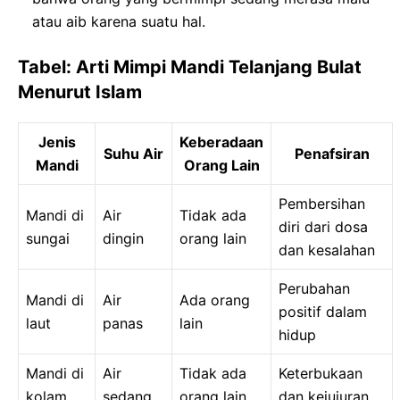
atau aib karena suatu hal.
Tabel: Arti Mimpi Mandi Telanjang Bulat
Menurut Islam
Jenis
Keberadaan
Suhu Air
Penafsiran
Mandi
Orang Lain
Pembersihan
Mandi di
Air
Tidak ada
diri dari dosa
sungai
dingin
orang lain
dan kesalahan
Perubahan
Mandi di
Air
Ada orang
positif dalam
laut
panas
lain
hidup
Mandi di
Air
Tidak ada
Keterbukaan
kolam
sedang
orang lain
dan kejujuran