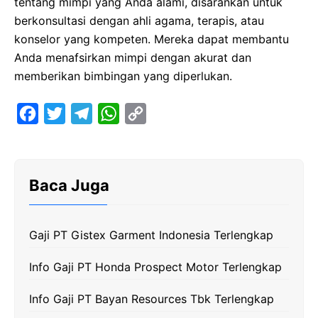
tentang mimpi yang Anda alami, disarankan untuk
berkonsultasi dengan ahli agama, terapis, atau
konselor yang kompeten. Mereka dapat membantu
Anda menafsirkan mimpi dengan akurat dan
memberikan bimbingan yang diperlukan.
F
T
T
W
C
a
w
e
h
o
c
i
l
a
p
e
t
e
t
y
Baca Juga
b
t
g
s
L
o
e
r
A
i
Gaji PT Gistex Garment Indonesia Terlengkap
o
r
a
p
n
k
m
p
k
Info Gaji PT Honda Prospect Motor Terlengkap
Info Gaji PT Bayan Resources Tbk Terlengkap