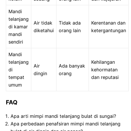
Mandi
telanjang
Air tidak
Tidak ada
Kerentanan dan
di kamar
diketahui
orang lain
ketergantungan
mandi
sendiri
Mandi
telanjang
Kehilangan
Air
Ada banyak
di
kehormatan
dingin
orang
tempat
dan reputasi
umum
FAQ
Apa arti mimpi mandi telanjang bulat di sungai?
Apa perbedaan penafsiran mimpi mandi telanjang